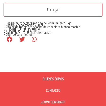
Encargar
- Coneja de chocolate macizo de leche belga 250gr.
- Conejo Macho macizo 200 gr
- Alfajor de manjar con carita de chocolate blanco macizo.
- Huevito relleno de nutella.
- Huevito de manjar/ nuez.
- Cinco huevitos de choclate macizo.
- 50gr de caramelitos.
QUIÉNES SOMOS
CONTACTO
¿CÓMO COMPRAR?