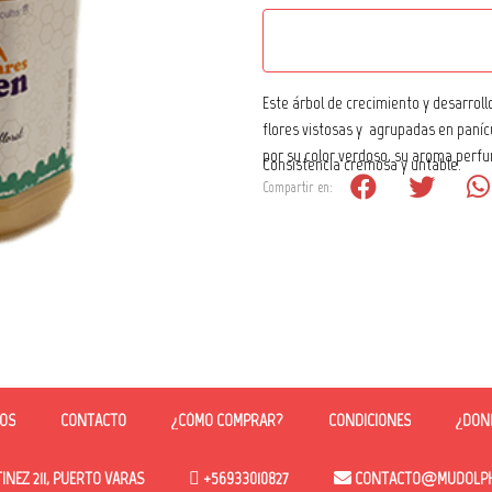
Este árbol de crecimiento y desarroll
flores vistosas y agrupadas en paníc
por su color verdoso, su aroma perf
Consistencia cremosa y untable.
Compartir en:
OS
CONTACTO
¿CÓMO COMPRAR?
CONDICIONES
¿DON
NEZ 211, PUERTO VARAS
+56933010827
CONTACTO@MUDOLPHC