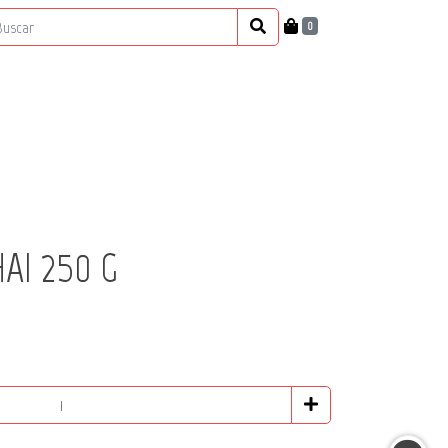
0
AI 250 G