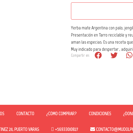
Yerba mate Argentina con palo, jengi
Presentación en Tarro reciclable y re
aman las especias. Es una receta que
Muy indicado para despertar , adquiri
Compartir en:
OS
CONTACTO
¿CÓMO COMPRAR?
CONDICIONES
¿DON
NEZ 211, PUERTO VARAS
+56933010827
CONTACTO@MUDOLPHC