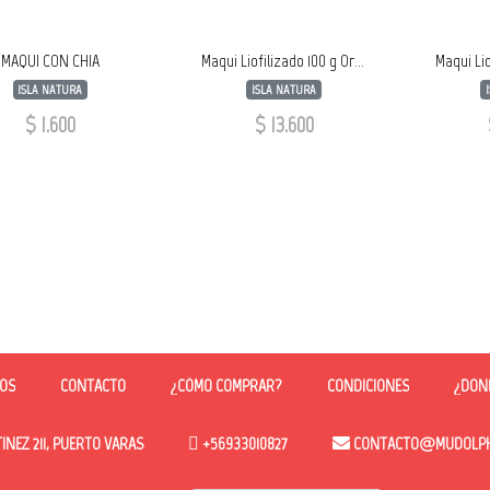
MAQUI CON CHIA
Maqui Liofilizado 100 g Orgánico LATA
ISLA NATURA
ISLA NATURA
$ 1.600
$ 13.600
OS
CONTACTO
¿CÓMO COMPRAR?
CONDICIONES
¿DON
NEZ 211, PUERTO VARAS
+56933010827
CONTACTO@MUDOLPHC